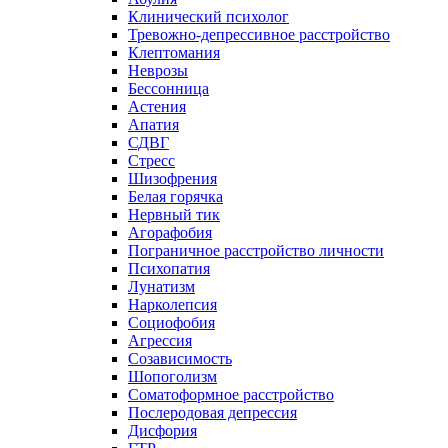
Клинический психолог
Тревожно-депрессивное расстройство
Клептомания
Неврозы
Бессонница
Астения
Апатия
СДВГ
Стресс
Шизофрения
Белая горячка
Нервный тик
Агорафобия
Пограничное расстройство личности
Психопатия
Лунатизм
Нарколепсия
Социофобия
Агрессия
Созависимость
Шопоголизм
Соматоформное расстройство
Послеродовая депрессия
Дисфория