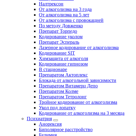
Налтрексон
От алкоголизма на 3 года
От алкоголизма на 5 лет
От алкоголизма с провокацией
По методу Довженко
Препарат Торпедо
Кодирование уколом
Препарат Эспераль
Лазерное кодирование от алкоголизма
Кодирование SIT
Химзащита от алкоголя
Кодирование гипнозом
В стационаре
Препаратом Актоплекс
Блокада от алкогольной зависимости
Препаратом Витамерц Депо
Препаратом Колме
Препаратом Тетролонг
Тройное кодирование от алкоголизма
Укол под лопатку
Кодирование от алкоголизма на 3 месяца
Психиатрия
Анорексия
Биполярное расстройство
Булимия