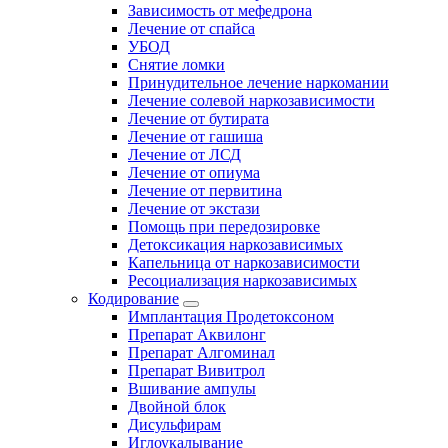
Зависимость от мефедрона
Лечение от спайса
УБОД
Снятие ломки
Принудительное лечение наркомании
Лечение солевой наркозависимости
Лечение от бутирата
Лечение от гашиша
Лечение от ЛСД
Лечение от опиума
Лечение от первитина
Лечение от экстази
Помощь при передозировке
Детоксикация наркозависимых
Капельница от наркозависимости
Ресоциализация наркозависимых
Кодирование
Имплантация Продетоксоном
Препарат Аквилонг
Препарат Алгоминал
Препарат Вивитрол
Вшивание ампулы
Двойной блок
Дисульфирам
Иглоукалывание