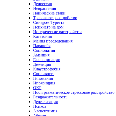
Депрессия
Неврастения
Панические атаки
Тревожное расстройство
Синдром Туретта
Психиатр на дом
Истерические расстройства
Кататония
Мания преследования
Паранойя
Социопатия
Аменция
Галлюцинации
Деменция
Клаустрофобия
Сонливость
Гипомания
Ипохондрия
ОКР
Посттравматическое стрессовое расстройство
Раздражительность
Дереализация
Психоз
Алекситимия
Абулия