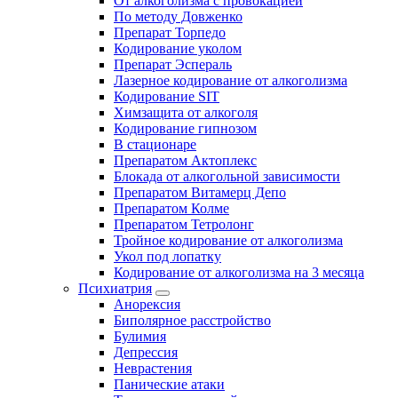
От алкоголизма с провокацией
По методу Довженко
Препарат Торпедо
Кодирование уколом
Препарат Эспераль
Лазерное кодирование от алкоголизма
Кодирование SIT
Химзащита от алкоголя
Кодирование гипнозом
В стационаре
Препаратом Актоплекс
Блокада от алкогольной зависимости
Препаратом Витамерц Депо
Препаратом Колме
Препаратом Тетролонг
Тройное кодирование от алкоголизма
Укол под лопатку
Кодирование от алкоголизма на 3 месяца
Психиатрия
Анорексия
Биполярное расстройство
Булимия
Депрессия
Неврастения
Панические атаки