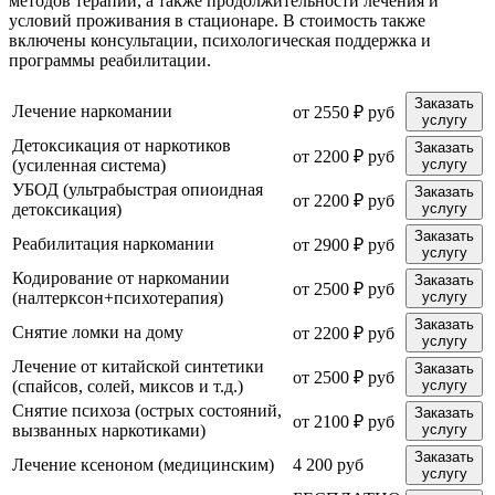
методов терапии, а также продолжительности лечения и
условий проживания в стационаре. В стоимость также
включены консультации, психологическая поддержка и
программы реабилитации.
Заказать
Лечение наркомании
от 2550 ₽ руб
услугу
Детоксикация от наркотиков
Заказать
от 2200 ₽ руб
(усиленная система)
услугу
УБОД (ультрабыстрая опиоидная
Заказать
от 2200 ₽ руб
детоксикация)
услугу
Заказать
Реабилитация наркомании
от 2900 ₽ руб
услугу
Кодирование от наркомании
Заказать
от 2500 ₽ руб
(налтерксон+психотерапия)
услугу
Заказать
Снятие ломки на дому
от 2200 ₽ руб
услугу
Лечение от китайской синтетики
Заказать
от 2500 ₽ руб
(спайсов, солей, миксов и т.д.)
услугу
Снятие психоза (острых состояний,
Заказать
от 2100 ₽ руб
вызванных наркотиками)
услугу
Заказать
Лечение ксеноном (медицинским)
4 200 руб
услугу