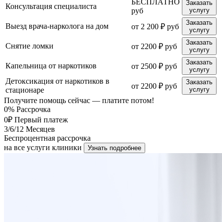
БЕСПЛАТНО
Заказать
Консультация специалиста
руб
услугу
Заказать
Выезд врача-нарколога на дом
от 2 200 ₽ руб
услугу
Заказать
Снятие ломки
от 2200 ₽ руб
услугу
Заказать
Капельница от наркотиков
от 2500 ₽ руб
услугу
Детоксикация от наркотиков в
Заказать
от 2200 ₽ руб
стационаре
услугу
Получите помощь сейчас — платите потом!
0%
Рассрочка
0₽
Первый платеж
3/6/12
Месяцев
Беспроцентная рассрочка
на все услуги клиники
Узнать подробнее