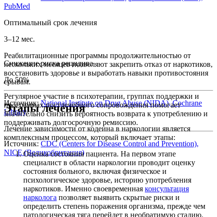
PubMed
Оптимальный срок лечения
3–12 мес.
Реабилитационные программы продолжительностью от
Снижение риска рецидива
нескольких месяцев позволяют закрепить отказ от наркотиков,
восстановить здоровье и выработать навыки противостояния
До 50%
срывам.
Регулярное участие в психотерапии, группах поддержки и
Источник:
National Institute on Drug Abuse (NIDA), Cochrane
программах постлечебного сопровождения помогает
Этапы лечения
Library
значительно снизить вероятность возврата к употреблению и
поддерживать долгосрочную ремиссию.
Лечение зависимости от кодеина в наркологии является
комплексным процессом, который включает этапы:
Источник:
CDC (Centers for Disease Control and Prevention),
NICE (Великобритания)
Оценка состояния пациента. На первом этапе
специалист в области наркологии проводит оценку
состояния больного, включая физическое и
психологическое здоровье, историю употребления
наркотиков. Именно своевременная
консультация
нарколога
позволяет выявить скрытые риски и
определить степень поражения организма, прежде чем
патологическая тяга перейдет в необратимую стадию.