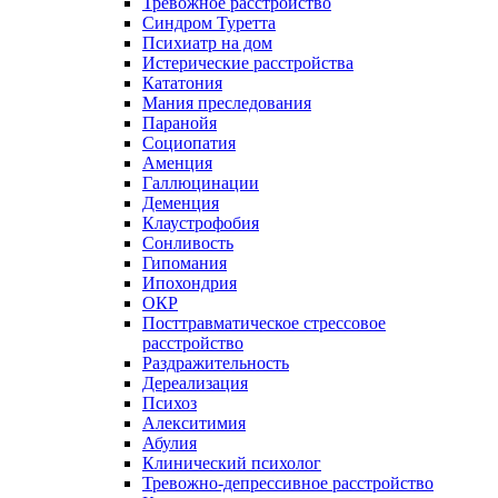
Тревожное расстройство
Синдром Туретта
Психиатр на дом
Истерические расстройства
Кататония
Мания преследования
Паранойя
Социопатия
Аменция
Галлюцинации
Деменция
Клаустрофобия
Сонливость
Гипомания
Ипохондрия
ОКР
Посттравматическое стрессовое
расстройство
Раздражительность
Дереализация
Психоз
Алекситимия
Абулия
Клинический психолог
Тревожно-депрессивное расстройство