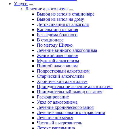
Услуги
Лечение алкоголизма
Вывод из запоя в стационаре
Вывод из запоя на дому
Детоксикация от алкоголя
Капельница от запоя
Без ведома больного
В стационаре
По методу Шичко
Лечение винного алкоголизма
Женский алкоголизм
Мужской алкоголизм
Пивной алкоголизма
Подростковый алкоголизм
Старческий алкоголизм
Хронический алкоголизм
Принудительное лечение алкоголизма
Принудительный вывод из запоя
Раскодирование
Укол от алкоголизма
Лечение хронического запоя
Лечение алкогольного отравления
Лечение похмелья
Частный вытрезвитель
Детокс капельница