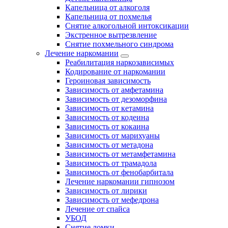
Капельница от алкоголя
Капельница от похмелья
Снятие алкогольной интоксикации
Экстренное вытрезвление
Снятие похмельного синдрома
Лечение наркомании
Реабилитация наркозависимых
Кодирование от наркомании
Героиновая зависимость
Зависимость от амфетамина
Зависимость от дезоморфина
Зависимость от кетамина
Зависимость от кодеина
Зависимость от кокаина
Зависимость от марихуаны
Зависимость от метадона
Зависимость от метамфетамина
Зависимость от трамадола
Зависимость от фенобарбитала
Лечение наркомании гипнозом
Зависимость от лирики
Зависимость от мефедрона
Лечение от спайса
УБОД
Снятие ломки