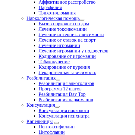
Аффективное расстройство
Парафилия
Трихотилломания
Наркологическая помощь
Вызов нарколога на дом
Лечение токсикомании
Лечение интернет-зависимости
Лечение от ставок на спорт
Лечение игромании
Лечение игромании у подростков
Кодирование от игромании
Табакокурение
Кодирование от курения
Лекарственная зависимость
Реабилитация
Реабилитация алкоголиков
Программа 12 шагов
Реабилитация Day Top
Реабилитация наркоманов
Консультация
Консультация нарколога
Консультация психиатра
Капельницы
Пентоксифиллин
Цитофлавин