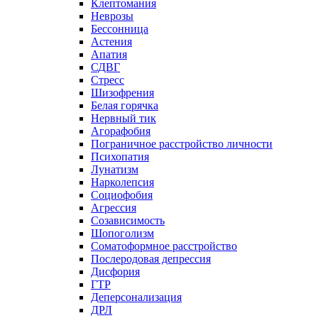
Клептомания
Неврозы
Бессонница
Астения
Апатия
СДВГ
Стресс
Шизофрения
Белая горячка
Нервный тик
Агорафобия
Пограничное расстройство личности
Психопатия
Лунатизм
Нарколепсия
Социофобия
Агрессия
Созависимость
Шопоголизм
Соматоформное расстройство
Послеродовая депрессия
Дисфория
ГТР
Деперсонализация
ДРЛ