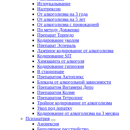
Иглоукалывание
Налтрексон
От алкоголизма на 3 года
От алкоголизма на 5 лет
От алкоголизма с провокацией
По методу Довженко
Препарат Торпедо
Кодирование уколом
Препарат Эспераль
Лазерное кодирование от алкоголизма
Кодирование SIT
Химзащита от алкоголя
Кодирование гипнозом
В стационаре
Препаратом Актоплекс
Блокада от алкогольной зависимости
Препаратом Витамерц Депо
Препаратом Колме
Препаратом Тетролонг
Тройное кодирование от алкоголизма
Укол под лопатку
Кодирование от алкоголизма на 3 месяца
Психиатрия
Анорексия
Биполярное расстройство