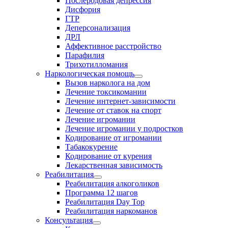
Послеродовая депрессия
Дисфория
ГТР
Деперсонализация
ДРЛ
Аффективное расстройство
Парафилия
Трихотилломания
Наркологическая помощь
Вызов нарколога на дом
Лечение токсикомании
Лечение интернет-зависимости
Лечение от ставок на спорт
Лечение игромании
Лечение игромании у подростков
Кодирование от игромании
Табакокурение
Кодирование от курения
Лекарственная зависимость
Реабилитация
Реабилитация алкоголиков
Программа 12 шагов
Реабилитация Day Top
Реабилитация наркоманов
Консультация