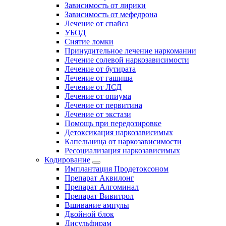
Зависимость от лирики
Зависимость от мефедрона
Лечение от спайса
УБОД
Снятие ломки
Принудительное лечение наркомании
Лечение солевой наркозависимости
Лечение от бутирата
Лечение от гашиша
Лечение от ЛСД
Лечение от опиума
Лечение от первитина
Лечение от экстази
Помощь при передозировке
Детоксикация наркозависимых
Капельница от наркозависимости
Ресоциализация наркозависимых
Кодирование
Имплантация Продетоксоном
Препарат Аквилонг
Препарат Алгоминал
Препарат Вивитрол
Вшивание ампулы
Двойной блок
Дисульфирам