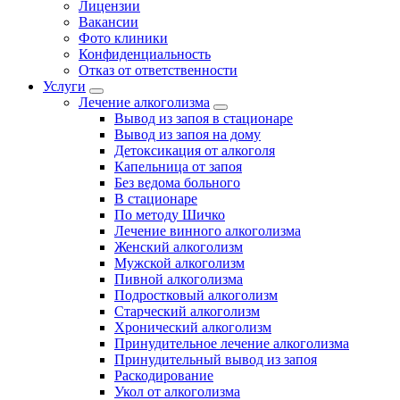
Лицензии
Вакансии
Фото клиники
Конфиденциальность
Отказ от ответственности
Услуги
Лечение алкоголизма
Вывод из запоя в стационаре
Вывод из запоя на дому
Детоксикация от алкоголя
Капельница от запоя
Без ведома больного
В стационаре
По методу Шичко
Лечение винного алкоголизма
Женский алкоголизм
Мужской алкоголизм
Пивной алкоголизма
Подростковый алкоголизм
Старческий алкоголизм
Хронический алкоголизм
Принудительное лечение алкоголизма
Принудительный вывод из запоя
Раскодирование
Укол от алкоголизма