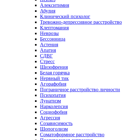
Алекситимия
Абулия
Клинический психолог
Тревожно-депрессивное расстройство
Клептомания
Неврозы
Бессонница
Астения
Апатия
СДВГ
Стресс
Шизофрения
Белая горячка
Нервный тик
Агорафобия
Пограничное расстройство личности
Психопатия
Лунатизм
Нарколепсия
Социофобия
Агрессия
Созависимость
Шопоголизм
Соматоформное расстройство