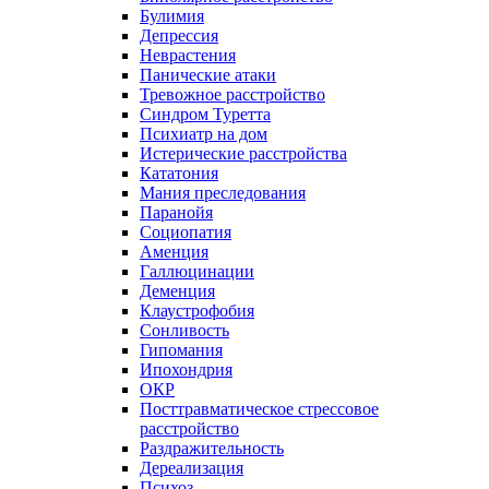
Булимия
Депрессия
Неврастения
Панические атаки
Тревожное расстройство
Синдром Туретта
Психиатр на дом
Истерические расстройства
Кататония
Мания преследования
Паранойя
Социопатия
Аменция
Галлюцинации
Деменция
Клаустрофобия
Сонливость
Гипомания
Ипохондрия
ОКР
Посттравматическое стрессовое
расстройство
Раздражительность
Дереализация
Психоз