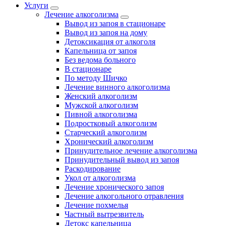
Услуги
Лечение алкоголизма
Вывод из запоя в стационаре
Вывод из запоя на дому
Детоксикация от алкоголя
Капельница от запоя
Без ведома больного
В стационаре
По методу Шичко
Лечение винного алкоголизма
Женский алкоголизм
Мужской алкоголизм
Пивной алкоголизма
Подростковый алкоголизм
Старческий алкоголизм
Хронический алкоголизм
Принудительное лечение алкоголизма
Принудительный вывод из запоя
Раскодирование
Укол от алкоголизма
Лечение хронического запоя
Лечение алкогольного отравления
Лечение похмелья
Частный вытрезвитель
Детокс капельница