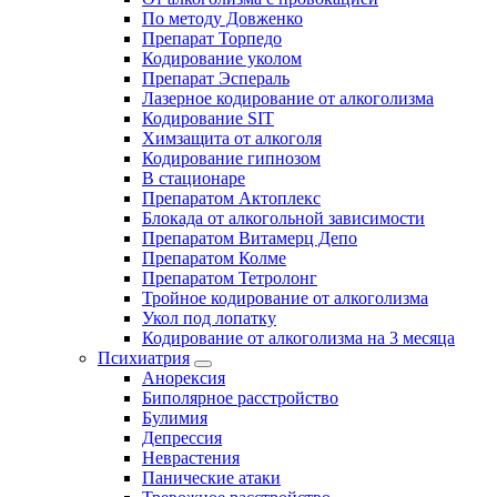
По методу Довженко
Препарат Торпедо
Кодирование уколом
Препарат Эспераль
Лазерное кодирование от алкоголизма
Кодирование SIT
Химзащита от алкоголя
Кодирование гипнозом
В стационаре
Препаратом Актоплекс
Блокада от алкогольной зависимости
Препаратом Витамерц Депо
Препаратом Колме
Препаратом Тетролонг
Тройное кодирование от алкоголизма
Укол под лопатку
Кодирование от алкоголизма на 3 месяца
Психиатрия
Анорексия
Биполярное расстройство
Булимия
Депрессия
Неврастения
Панические атаки