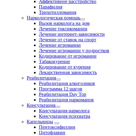
Аффективное расстройство
Парафилия
Трихотилломания
Наркологическая помощь
Вызов нарколога на дом
Лечение токсикомании
Лечение интернет-зависимости
Лечение от ставок на спорт
Лечение игромании
Лечение игромании у подростков
Кодирование от игромании
Табакокурение
Кодирование от курения
Лекарственная зависимость
Реабилитация
Реабилитация алкоголиков
Программа 12 шагов
Реабилитация Day Top
Реабилитация наркоманов
Консультация
Консультация нарколога
Консультация психиатра
Капельницы
Пентоксифиллин
Цитофлавин