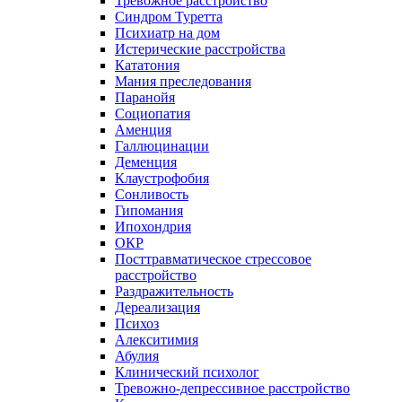
Тревожное расстройство
Синдром Туретта
Психиатр на дом
Истерические расстройства
Кататония
Мания преследования
Паранойя
Социопатия
Аменция
Галлюцинации
Деменция
Клаустрофобия
Сонливость
Гипомания
Ипохондрия
ОКР
Посттравматическое стрессовое
расстройство
Раздражительность
Дереализация
Психоз
Алекситимия
Абулия
Клинический психолог
Тревожно-депрессивное расстройство