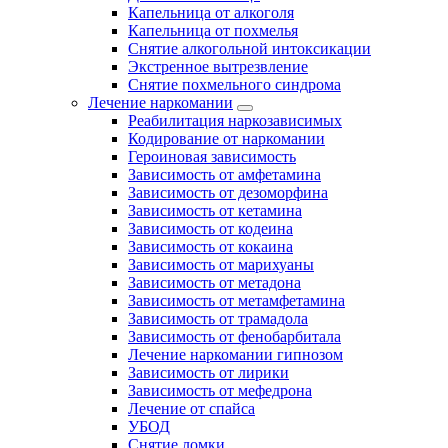
Капельница от алкоголя
Капельница от похмелья
Снятие алкогольной интоксикации
Экстренное вытрезвление
Снятие похмельного синдрома
Лечение наркомании
Реабилитация наркозависимых
Кодирование от наркомании
Героиновая зависимость
Зависимость от амфетамина
Зависимость от дезоморфина
Зависимость от кетамина
Зависимость от кодеина
Зависимость от кокаина
Зависимость от марихуаны
Зависимость от метадона
Зависимость от метамфетамина
Зависимость от трамадола
Зависимость от фенобарбитала
Лечение наркомании гипнозом
Зависимость от лирики
Зависимость от мефедрона
Лечение от спайса
УБОД
Снятие ломки