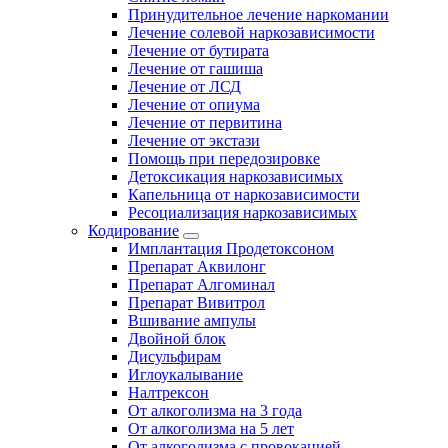
Принудительное лечение наркомании
Лечение солевой наркозависимости
Лечение от бутирата
Лечение от гашиша
Лечение от ЛСД
Лечение от опиума
Лечение от первитина
Лечение от экстази
Помощь при передозировке
Детоксикация наркозависимых
Капельница от наркозависимости
Ресоциализация наркозависимых
Кодирование
Имплантация Продетоксоном
Препарат Аквилонг
Препарат Алгоминал
Препарат Вивитрол
Вшивание ампулы
Двойной блок
Дисульфирам
Иглоукалывание
Налтрексон
От алкоголизма на 3 года
От алкоголизма на 5 лет
От алкоголизма с провокацией