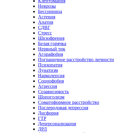
Клептомания
Неврозы
Бессонница
Астения
Апатия
СДВГ
Стресс
Шизофрения
Белая горячка
Нервный тик
Агорафобия
Пограничное расстройство личности
Психопатия
Лунатизм
Нарколепсия
Социофобия
Агрессия
Созависимость
Шопоголизм
Соматоформное расстройство
Послеродовая депрессия
Дисфория
ГТР
Деперсонализация
ДРЛ